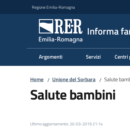
Vai al contenuto
Vai alla navigazione
Vai al footer
Regione Emilia-Romagna
Informa fa
Argomenti
Servizi
Centri 
Home
Unione del Sorbara
Salute bamb
/
/
Salute bambini
Ultimo aggiornamento
:
20-03-2019 21:14