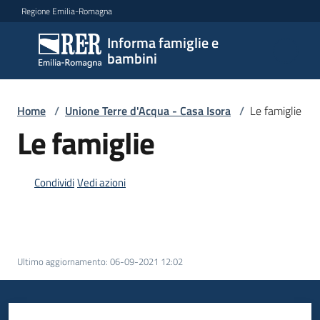
Vai al contenuto
Vai alla navigazione
Vai al footer
Regione Emilia-Romagna
Informa famiglie e
Informa
bambini
famiglie
e
bambini
Home
/
Unione Terre d'Acqua - Casa Isora
/
Le famiglie
Le famiglie
Argomenti
Condividi
Vedi azioni
Servizi
Centri
Ultimo aggiornamento
:
06-09-2021 12:02
per
le
famiglie