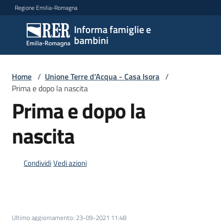
Vai al contenuto
Vai alla navigazione
Vai al footer
Regione Emilia-Romagna
Informa famiglie e
Informa
bambini
famiglie
e
bambini
Home
/
Unione Terre d'Acqua - Casa Isora
/
Prima e dopo la nascita
Prima e dopo la
Argomenti
nascita
Servizi
Condividi
Vedi azioni
Centri
per
le
famiglie
Ultimo aggiornamento
:
23-09-2021 11:48