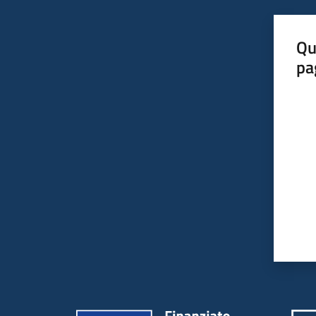
Qu
pa
Valut