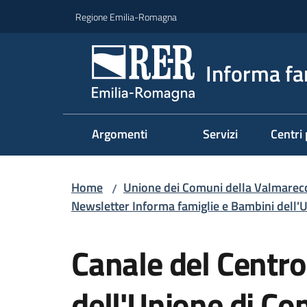
Vai al contenuto
Vai alla navigazione
Vai al footer
Regione Emilia-Romagna
Informa fa
Argomenti
Servizi
Centri 
Home
Unione dei Comuni della Valmarecch
/
Newsletter Informa famiglie e Bambini dell
Salta al contenuto
Canale del Centro 
dell'Unione di C