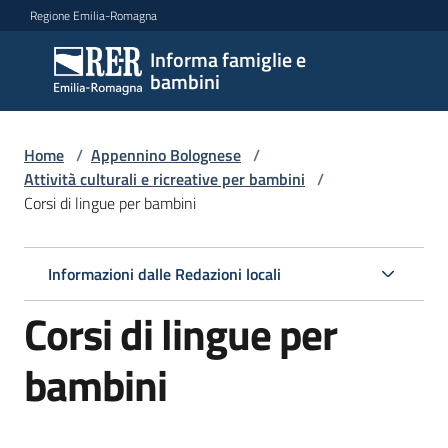
Vai al contenuto
Vai alla navigazione
Vai al footer
Regione Emilia-Romagna
Informa famiglie e
Informa
bambini
famiglie
e
bambini
Home
/
Appennino Bolognese
/
Attività culturali e ricreative per bambini
/
Corsi di lingue per bambini
Argomenti
Informazioni dalle Redazioni locali
Servizi
Corsi di lingue per
Centri
bambini
per
le
famiglie