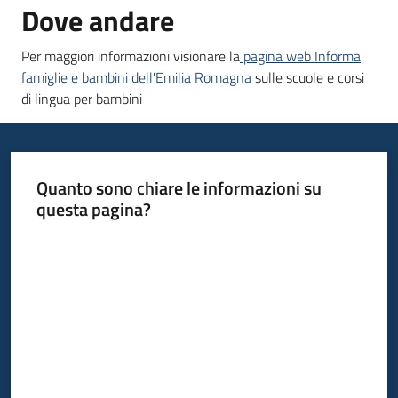
Dove andare
Per maggiori informazioni visionare la
pagina web Informa
Informazioni
famiglie e bambini dell'Emilia Romagna
sulle scuole e corsi
locali
di lingua per bambini
Quanto sono chiare le informazioni su
questa pagina?
Newsletter
Valuta da 1 a 5 stelle