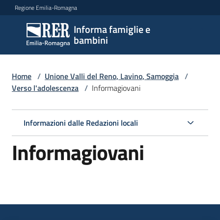
Vai al contenuto
Vai alla navigazione
Vai al footer
Regione Emilia-Romagna
Informa famiglie e
Informa
bambini
famiglie
e
bambini
Home
/
Unione Valli del Reno, Lavino, Samoggia
/
Verso l'adolescenza
/
Informagiovani
Argomenti
Informazioni dalle Redazioni locali
Informagiovani
Servizi
Centri
per
le
famiglie