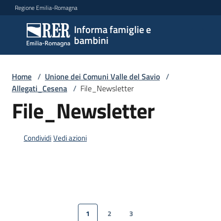
Vai al contenuto
Vai alla navigazione
Vai al footer
Regione Emilia-Romagna
Informa famiglie e
Informa
bambini
famiglie
e
bambini
Home
/
Unione dei Comuni Valle del Savio
/
Allegati_Cesena
/
File_Newsletter
File_Newsletter
Argomenti
Condividi
Vedi azioni
Servizi
Centri
per
le
1
2
3
famiglie
Pagina precedente
Pagina
Pagina
Pagina
Pagina successiva