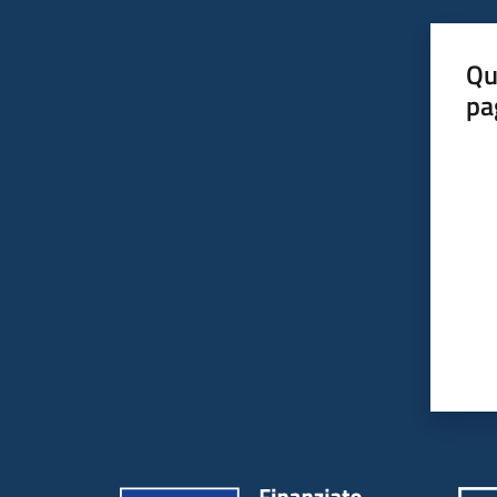
Qu
pa
Valut