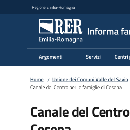
Vai al contenuto
Vai alla navigazione
Vai al footer
Regione Emilia-Romagna
Informa fa
Argomenti
Servizi
Centri 
Home
Unione dei Comuni Valle del Savio
/
Canale del Centro per le famiglie di Cesena
Salta al contenuto
Canale del Centro 
Cesena