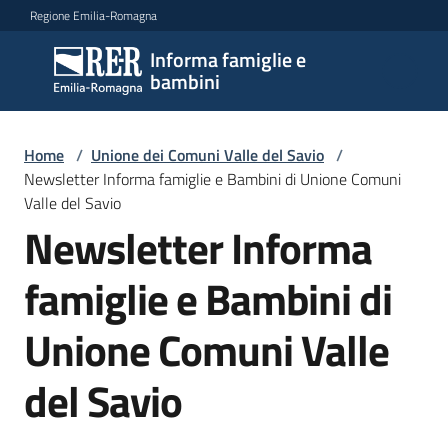
Vai al contenuto
Vai alla navigazione
Vai al footer
Regione Emilia-Romagna
Informa famiglie e
Informa
bambini
famiglie
e
bambini
Home
/
Unione dei Comuni Valle del Savio
/
Newsletter Informa famiglie e Bambini di Unione Comuni
Valle del Savio
Newsletter Informa
Argomenti
famiglie e Bambini di
Servizi
Unione Comuni Valle
Centri
del Savio
per
le
famiglie