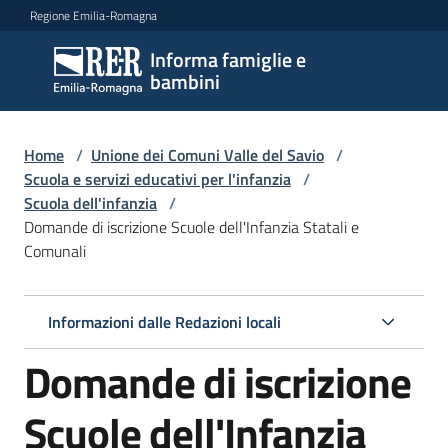
Vai al contenuto
Vai alla navigazione
Vai al footer
Regione Emilia-Romagna
Informa famiglie e
Informa
bambini
famiglie
e
bambini
Home
/
Unione dei Comuni Valle del Savio
/
Scuola e servizi educativi per l'infanzia
/
Scuola dell'infanzia
/
Domande di iscrizione Scuole dell'Infanzia Statali e
Argomenti
Comunali
Servizi
Informazioni dalle Redazioni locali
Domande di iscrizione
Centri
per
le
Scuole dell'Infanzia
famiglie