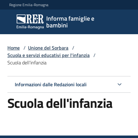
Vai al contenuto
Vai alla navigazione
Vai al footer
Regione Emilia-Romagna
Informa famiglie e
Informa
bambini
famiglie
e
bambini
Home
/
Unione del Sorbara
/
Scuola e servizi educativi per l'infanzia
/
Scuola dell'infanzia
Argomenti
Informazioni dalle Redazioni locali
Servizi
Scuola dell'infanzia
Centri
per
le
famiglie