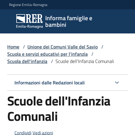
Vai al contenuto
Vai alla navigazione
Vai al footer
Regione Emilia-Romagna
Informa famiglie e
Informa
bambini
famiglie
e
bambini
Home
/
Unione dei Comuni Valle del Savio
/
Scuola e servizi educativi per l'infanzia
/
Scuola dell'infanzia
/
Scuole dell'Infanzia Comunali
Argomenti
Informazioni dalle Redazioni locali
Servizi
Scuole dell'Infanzia
Centri
Comunali
per
le
famiglie
Condividi
Vedi azioni