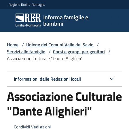
Vai al contenuto
Vai alla navigazione
Vai al footer
Regione Emilia-Romagna
Informa famiglie e
Informa
bambini
famiglie
e
bambini
Home
/
Unione dei Comuni Valle del Savio
/
Servizi alle famiglie
/
Corsi e gruppi per genitori
/
Associazione Culturale "Dante Alighieri"
Argomenti
Informazioni dalle Redazioni locali
Servizi
Associazione Culturale
Menu selezionato
Centri
"Dante Alighieri"
per
le
famiglie
Condividi
Vedi azioni