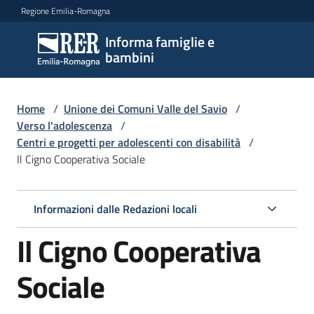
Vai al contenuto
Vai alla navigazione
Vai al footer
Regione Emilia-Romagna
Informa famiglie e
Informa
bambini
famiglie
e
bambini
Home
/
Unione dei Comuni Valle del Savio
/
Verso l'adolescenza
/
Centri e progetti per adolescenti con disabilità
/
Il Cigno Cooperativa Sociale
Argomenti
Informazioni dalle Redazioni locali
Servizi
Il Cigno Cooperativa
Centri
per
Sociale
le
famiglie