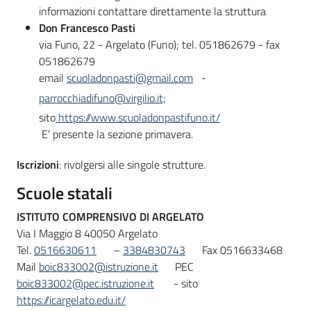
informazioni contattare direttamente la struttura
Don Francesco Pasti
via Funo, 22 - Argelato (Funo); tel. 051862679 - fax
051862679
email
scuoladonpasti@gmail.com
-
parrocchiadifuno@virgilio.it;
sito
https://www.scuoladonpastifuno.it/
E’ presente la sezione primavera.
Iscrizioni
: rivolgersi alle singole strutture.
Scuole statali
ISTITUTO COMPRENSIVO DI ARGELATO
Via I Maggio 8 40050 Argelato
Tel.
0516630611
–
3384830743
Fax 0516633468
Mail
boic833002@istruzione.it
PEC
boic833002@pec.istruzione.it
- sito
https://icargelato.edu.it/