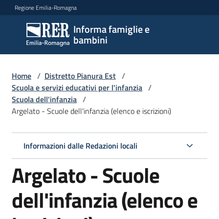
Vai al contenuto
Vai alla navigazione
Vai al footer
Regione Emilia-Romagna
Informa famiglie e
Informa
bambini
famiglie
e
bambini
Home
/
Distretto Pianura Est
/
Scuola e servizi educativi per l'infanzia
/
Scuola dell'infanzia
/
Argelato - Scuole dell'infanzia (elenco e iscrizioni)
Argomenti
Informazioni dalle Redazioni locali
Servizi
Argelato - Scuole
Centri
per
dell'infanzia (elenco e
le
famiglie