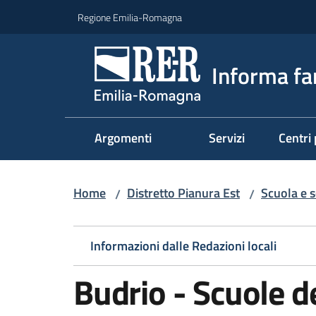
Vai al contenuto
Vai alla navigazione
Vai al footer
Regione Emilia-Romagna
Informa fa
Argomenti
Servizi
Centri 
Home
Distretto Pianura Est
Scuola e s
/
/
Informazioni dalle Redazioni locali
Budrio - Scuole de