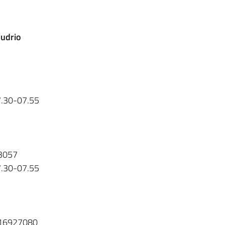
Budrio
 7.30-07.55
03057
 7.30-07.55
0516927080