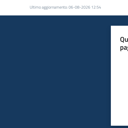
Ultimo aggiornamento
:
06-08-2026 12:54
Qu
pa
Valut