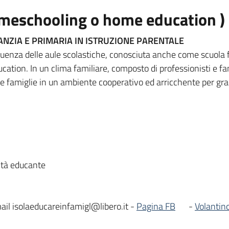
omeschooling o home education )
FANZIA E PRIMARIA IN ISTRUZIONE PARENTALE
equenza delle aule scolastiche, conosciuta anche come scuola f
tion. In un clima familiare, composto di professionisti e fam
e famiglie in un ambiente cooperativo ed arricchente per gran
ità educante
il isolaeducareinfamigl@libero.it -
Pagina FB
-
Volantin