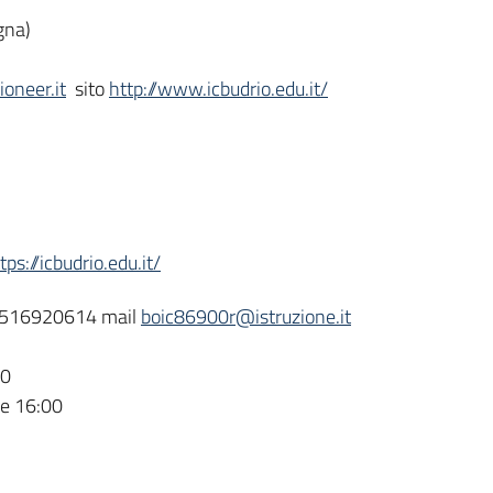
gna)
oneer.it
sito
http://www.icbudrio.edu.it/
tps://icbudrio.edu.it/
l. 0516920614 mail
boic86900r@istruzione.it
30
le 16:00