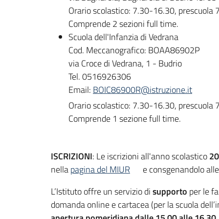
Orario scolastico: 7.30-16.30, prescuola
Comprende 2 sezioni full time.
Scuola dell'Infanzia di Vedrana
Cod. Meccanografico: BOAA86902P
via Croce di Vedrana, 1 - Budrio
Tel. 0516926306
Email:
BOIC86900R@istruzione.it
Orario scolastico: 7.30-16.30, prescuola
Comprende 1 sezione full time.
ISCRIZIONI
: Le iscrizioni all'anno scolastico
20
nella
pagina del MIUR
e consgenandolo alle se
L’Istituto offre un servizio di
supporto
per le f
domanda online e cartacea (per la scuola dell’i
apertura pomeridiana dalle 15.00 alle 16.30
.