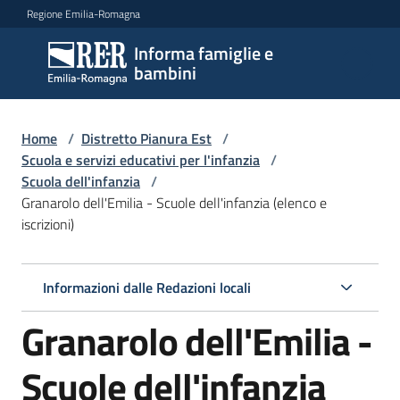
Vai al contenuto
Vai alla navigazione
Vai al footer
Regione Emilia-Romagna
Informa famiglie e
Informa
bambini
famiglie
e
bambini
Home
/
Distretto Pianura Est
/
Scuola e servizi educativi per l'infanzia
/
Scuola dell'infanzia
/
Granarolo dell'Emilia - Scuole dell'infanzia (elenco e
Argomenti
iscrizioni)
Servizi
Informazioni dalle Redazioni locali
Granarolo dell'Emilia -
Centri
per
le
Scuole dell'infanzia
famiglie