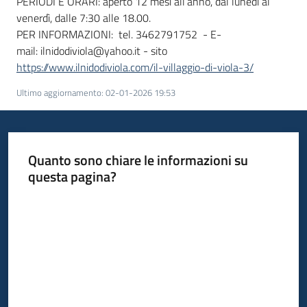
PERIODI E ORARI: aperto 12 mesi all’anno, dal lunedì al
venerdì, dalle 7:30 alle 18.00.
PER INFORMAZIONI: tel. 3462791752 - E-
mail: ilnidodiviola@yahoo.it - sito
https://www.ilnidodiviola.com/il-villaggio-di-viola-3/
Ultimo aggiornamento
:
02-01-2026 19:53
Quanto sono chiare le informazioni su
questa pagina?
Valuta da 1 a 5 stelle