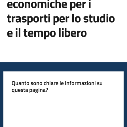
economiche per i
trasporti per lo studio
Informazioni
locali
e il tempo libero
Newsletter
Quanto sono chiare le informazioni su
questa pagina?
Valuta da 1 a 5 stelle