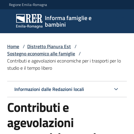
Vai al contenuto
Vai alla navigazione
Vai al footer
Regione Emilia-Romagna
Informa famiglie e
Informa
bambini
famiglie
e
bambini
Home
/
Distretto Pianura Est
/
Sostegno economico alle famiglie
/
Contributi e agevolazioni economiche per i trasporti per lo
studio e il tempo libero
Argomenti
Informazioni dalle Redazioni locali
Servizi
Contributi e
Centri
per
agevolazioni
le
famiglie