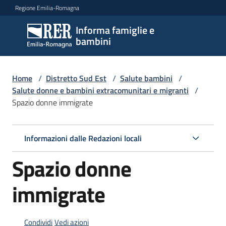
Vai al contenuto
Vai alla navigazione
Vai al footer
Regione Emilia-Romagna
Informa famiglie e
Informa
bambini
famiglie
e
bambini
Home
/
Distretto Sud Est
/
Salute bambini
/
Salute donne e bambini extracomunitari e migranti
/
Spazio donne immigrate
Argomenti
Informazioni dalle Redazioni locali
Servizi
Spazio donne
Centri
immigrate
per
le
famiglie
Condividi
Vedi azioni