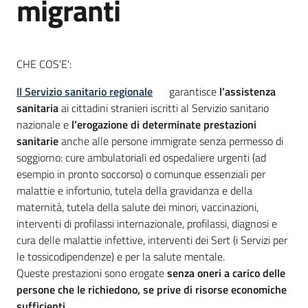
migranti
Informazioni
locali
CHE COS'E':
Il Servizio sanitario regionale
garantisce
l’assistenza
sanitaria
ai cittadini stranieri iscritti al Servizio sanitario
nazionale e
l’erogazione di determinate prestazioni
sanitarie
anche alle persone immigrate senza permesso di
soggiorno: cure ambulatoriali ed ospedaliere urgenti (ad
Newsletter
esempio in pronto soccorso) o comunque essenziali per
malattie e infortunio, tutela della gravidanza e della
maternità, tutela della salute dei minori, vaccinazioni,
interventi di profilassi internazionale, profilassi, diagnosi e
cura delle malattie infettive, interventi dei Sert (i Servizi per
le tossicodipendenze) e per la salute mentale.
Queste prestazioni sono erogate
senza oneri a carico delle
persone che le richiedono, se prive di risorse economiche
sufficienti.