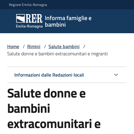
Vai al contenuto
Vai alla navigazione
Vai al footer
Regione Emilia-Romagna
Informa famiglie e
Informa
bambini
famiglie
e
bambini
Home
/
Rimini
/
Salute bambini
/
Salute donne e bambini extracomunitari e migranti
Argomenti
Informazioni dalle Redazioni locali
Salute donne e
Servizi
bambini
Centri
per
extracomunitari e
le
famiglie