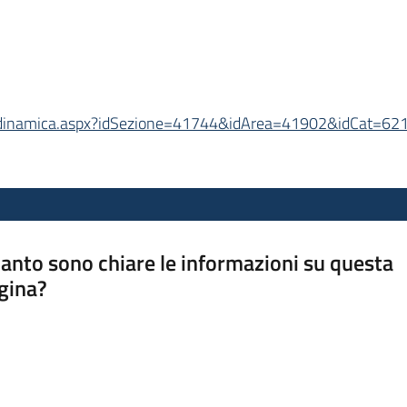
enu/dinamica.aspx?idSezione=41744&idArea=41902&idCat=6
anto sono chiare le informazioni su questa
gina?
a da 1 a 5 stelle