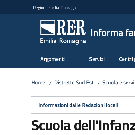
Vai al contenuto
Vai alla navigazione
Vai al footer
Regione Emilia-Romagna
Informa fa
Argomenti
Servizi
Centri 
Home
Distretto Sud Est
Scuola e serviz
/
/
Informazioni dalle Redazioni locali
Scuola dell'Infanz