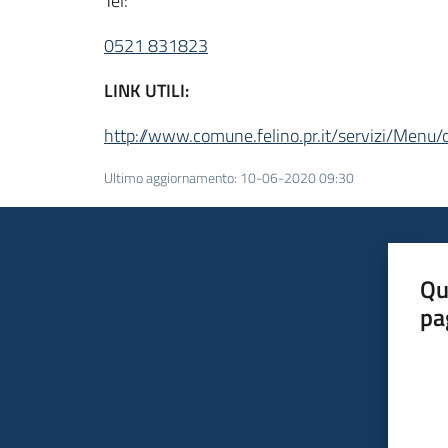
Tel:
0521 831823
LINK UTILI:
http://www.comune.felino.pr.it/servizi/M
Ultimo aggiornamento
:
10-06-2020 09:30
Qu
pa
Valut