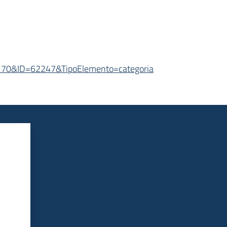
2170&ID=62247&TipoElemento=categoria