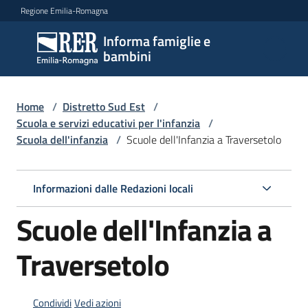
Vai al contenuto
Vai alla navigazione
Vai al footer
Regione Emilia-Romagna
Informa famiglie e
Informa
bambini
famiglie
e
bambini
Home
/
Distretto Sud Est
/
Scuola e servizi educativi per l'infanzia
/
Scuola dell'infanzia
/
Scuole dell'Infanzia a Traversetolo
Argomenti
Informazioni dalle Redazioni locali
Servizi
Scuole dell'Infanzia a
Centri
Traversetolo
per
le
famiglie
Condividi
Vedi azioni