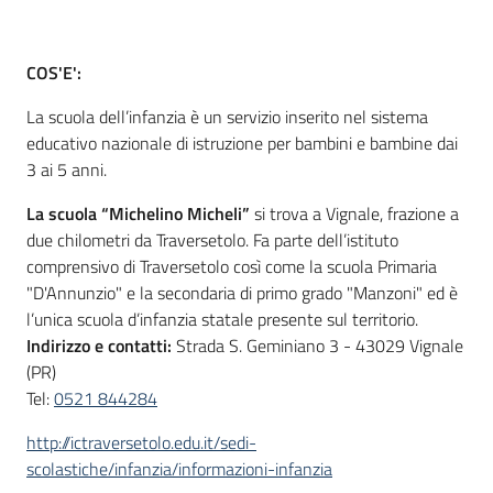
COS'E':
Informazioni
locali
La scuola dell’infanzia è un servizio inserito nel sistema
educativo nazionale di istruzione per bambini e bambine dai
3 ai 5 anni.
La scuola “Michelino Micheli”
si trova a Vignale, frazione a
due chilometri da Traversetolo. Fa parte dell’istituto
comprensivo di Traversetolo così come la scuola Primaria
Newsletter
"D'Annunzio" e la secondaria di primo grado "Manzoni" ed è
l’unica scuola d’infanzia statale presente sul territorio.
Indirizzo e contatti:
Strada S. Geminiano 3 - 43029 Vignale
(PR)
Tel:
0521 844284
http://ictraversetolo.edu.it/sedi-
scolastiche/infanzia/informazioni-infanzia