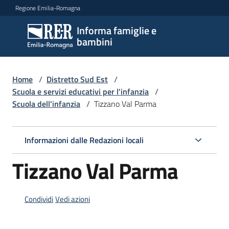
Vai al contenuto
Vai alla navigazione
Vai al footer
Regione Emilia-Romagna
Informa famiglie e
Informa
bambini
famiglie
e
bambini
Home
/
Distretto Sud Est
/
Scuola e servizi educativi per l'infanzia
/
Scuola dell'infanzia
/
Tizzano Val Parma
Argomenti
Informazioni dalle Redazioni locali
Servizi
Tizzano Val Parma
Centri
per
Condividi
Vedi azioni
le
famiglie