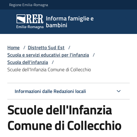
Vai al contenuto
Vai alla navigazione
Vai al footer
Regione Emilia-Romagna
Informa famiglie e
Informa
bambini
famiglie
e
bambini
Home
/
Distretto Sud Est
/
Scuola e servizi educativi per l'infanzia
/
Scuola dell'infanzia
/
Scuole dell'Infanzia Comune di Collecchio
Argomenti
Informazioni dalle Redazioni locali
Servizi
Scuole dell'Infanzia
Centri
per
Comune di Collecchio
le
famiglie