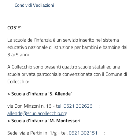
Condividi
Vedi azioni
Informazioni
COS'E':
locali
La scuola dell’infanzia è un servizio inserito nel sistema
educativo nazionale di istruzione per bambini e bambine dai
3 ai 5 anni.
A Collecchio sono presenti quattro scuole statali ed una
scuola privata parrocchiale convenzionata con il Comune di
Newsletter
Collecchio:
> Scuola d'Infanzia 'S. Allende'
via Don Minzoni n. 16 - t
el. 0521 302626
;
allende@scuolacollecchio.org
> Scuola d'Infanzia 'M. Montessori'
Sede: viale Pertini n. 1/g - tel.
0521 302151
;