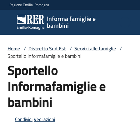
Vai al contenuto
Vai alla navigazione
Vai al footer
Regione Emilia-Romagna
Informa famiglie e
Informa
bambini
famiglie
e
bambini
Home
/
Distretto Sud Est
/
Servizi alle famiglie
/
Sportello Informafamiglie e bambini
Sportello
Argomenti
Informafamiglie e
bambini
Servizi
Menu selezionato
Centri
Condividi
Vedi azioni
per
le
famiglie