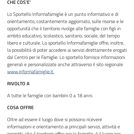
CHE COS'E'
Lo Sportello Informafamiglie è un punto informativo e di
Informazioni
orientamento, costantemente aggiornato, sulle risorse e le
locali
opportunità che il territorio rivolge alle famiglie con figli in
ambito educativo, scolastico, sanitario, sociale, del tempo
libero e culturale. Lo sportello Informafamiglie offre, inoltre,
la possibilità di poter accedere ai servizi direttamente erogati
dal Centro per le Famiglie. Lo sportello fornisce informazioni
generali e personalizzate anche attraverso il sito regionale
www.informafamiglie.it.
Newsletter
RIVOLTO A
A tutte le famiglie con bambini 0 a 18 anni.
COSA OFFRE
Oltre ad essere il luogo dove si possono ricevere
informazioni e orientamento ai principali servizi, attività e
progetti che il territorio offre per le famiglie, è il luogo per