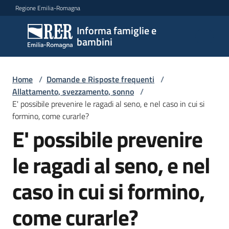
Vai al contenuto
Vai alla navigazione
Vai al footer
Regione Emilia-Romagna
Informa famiglie e
Informa
bambini
famiglie
e
bambini
Home
/
Domande e Risposte frequenti
/
Allattamento, svezzamento, sonno
/
E' possibile prevenire le ragadi al seno, e nel caso in cui si
formino, come curarle?
Argomenti
E' possibile prevenire
le ragadi al seno, e nel
Servizi
caso in cui si formino,
Centri
per
come curarle?
le
famiglie