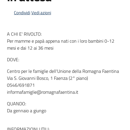
Condividi
Vedi azioni
Informazioni
locali
A CHI E' RIVOLTO:
Per mamme e papà appena nati con i loro bambini 0-12
mesi e dai 12 ai 36 mesi
DOVE:
Centro per le famiglie dell'Unione della Romagna Faentina
Newsletter
Via S. Giovanni Bosco, 1 Faenza (2° piano)
0546/691871
informafamiglie@romagnafaentina.it
QUANDO:
Da gennaio a giungo
INFORMAZIONI UTILI: