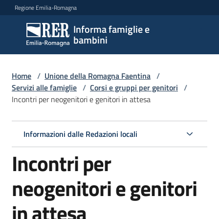
Vai al contenuto
Vai alla navigazione
Vai al footer
Regione Emilia-Romagna
Informa famiglie e
Informa
bambini
famiglie
e
bambini
Home
/
Unione della Romagna Faentina
/
Servizi alle famiglie
/
Corsi e gruppi per genitori
/
Incontri per neogenitori e genitori in attesa
Argomenti
Informazioni dalle Redazioni locali
Servizi
Incontri per
Menu selezionato
Centri
neogenitori e genitori
per
le
in attesa
famiglie