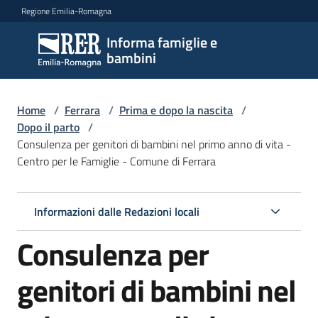
Vai al contenuto
Vai alla navigazione
Vai al footer
Regione Emilia-Romagna
Informa famiglie e
Informa
bambini
famiglie
e
bambini
Home
/
Ferrara
/
Prima e dopo la nascita
/
Dopo il parto
/
Consulenza per genitori di bambini nel primo anno di vita -
Centro per le Famiglie - Comune di Ferrara
Argomenti
Informazioni dalle Redazioni locali
Servizi
Consulenza per
Centri
per
genitori di bambini nel
le
famiglie