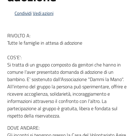
Condividi
Vedi azioni
Informazioni
locali
RIVOLTO A:
Tutte le famiglie in attesa di adozione
COS'E':
Si tratta di un gruppo composto da genitori che hanno in
comune l'aver presentato domanda di adozione di un
Newsletter
bambino. E' sostenuto dall'Associazione "Dammi la Mano".
All'interno del gruppo la persona può sperimentare, offrire e
ricevere accoglienza, solidarietà, incoraggiamento e
informazioni attraverso il confronto con l'altro. La
partecipazione al gruppo è gratuita, libera e fondata sul
rispetto della riservatezza.
DOVE ANDARE:
Gli incontri si tengono presso la Casa del Volontariato Agire