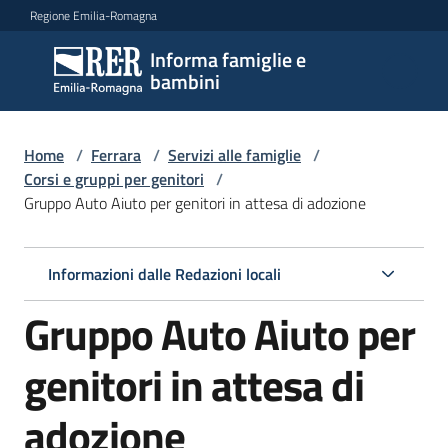
Vai al contenuto
Vai alla navigazione
Vai al footer
Regione Emilia-Romagna
Informa famiglie e
Informa
bambini
famiglie
e
bambini
Home
/
Ferrara
/
Servizi alle famiglie
/
Corsi e gruppi per genitori
/
Gruppo Auto Aiuto per genitori in attesa di adozione
Argomenti
Informazioni dalle Redazioni locali
Servizi
Gruppo Auto Aiuto per
Menu selezionato
Centri
genitori in attesa di
per
le
adozione
famiglie