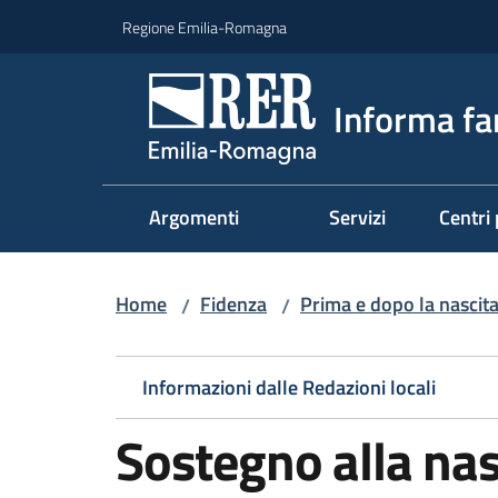
Vai al contenuto
Vai alla navigazione
Vai al footer
Regione Emilia-Romagna
Informa fa
Argomenti
Servizi
Centri 
Home
Fidenza
Prima e dopo la nascit
/
/
Informazioni dalle Redazioni locali
Sostegno alla nasc