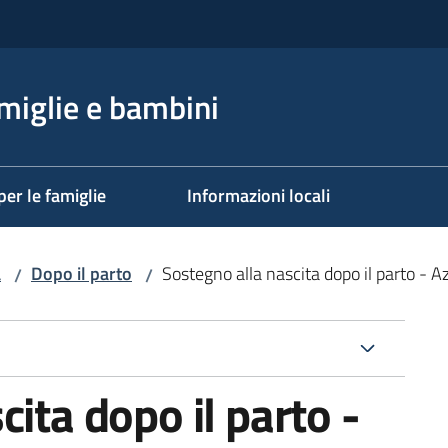
miglie e bambini
per le famiglie
Informazioni locali
a
Dopo il parto
Sostegno alla nascita dopo il parto - A
/
/
ita dopo il parto -