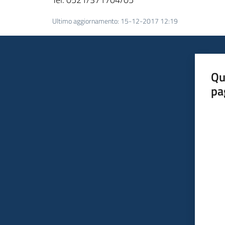
Ultimo aggiornamento
:
15-12-2017 12:19
Qu
pa
Valut