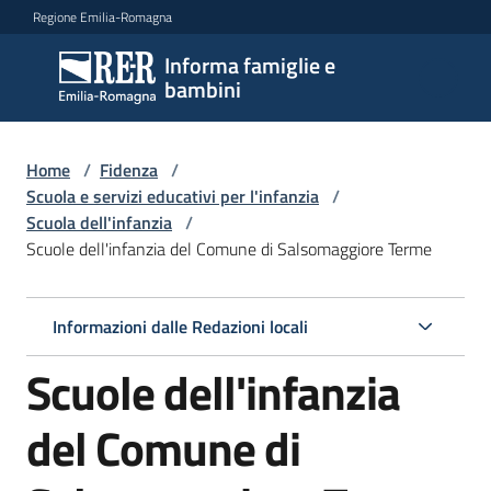
Vai al contenuto
Vai alla navigazione
Vai al footer
Regione Emilia-Romagna
Informa famiglie e
Informa
bambini
famiglie
e
bambini
Home
/
Fidenza
/
Scuola e servizi educativi per l'infanzia
/
Scuola dell'infanzia
/
Scuole dell'infanzia del Comune di Salsomaggiore Terme
Argomenti
Informazioni dalle Redazioni locali
Servizi
Scuole dell'infanzia
Centri
per
del Comune di
le
famiglie