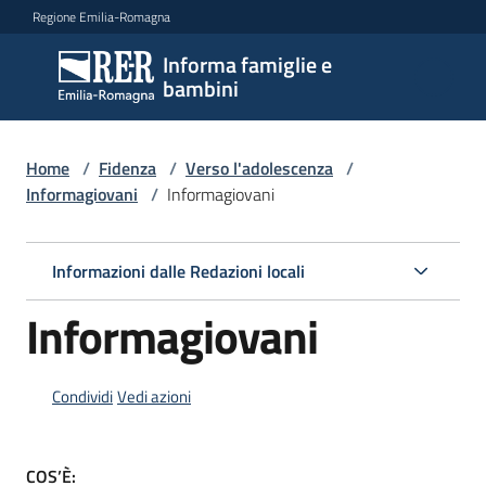
Vai al contenuto
Vai alla navigazione
Vai al footer
Regione Emilia-Romagna
Informa famiglie e
Informa
bambini
famiglie
e
bambini
Home
/
Fidenza
/
Verso l'adolescenza
/
Informagiovani
/
Informagiovani
Argomenti
Informazioni dalle Redazioni locali
Informagiovani
Servizi
Centri
Condividi
Vedi azioni
per
le
famiglie
COS’È: