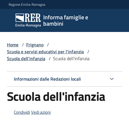
Vai al contenuto
Vai alla navigazione
Vai al footer
Regione Emilia-Romagna
Informa famiglie e
Informa
bambini
famiglie
e
bambini
Home
/
Frignano
/
Scuola e servizi educativi per l'infanzia
/
Scuola dell'infanzia
/
Scuola dell'infanzia
Argomenti
Informazioni dalle Redazioni locali
Servizi
Scuola dell'infanzia
Centri
per
Condividi
Vedi azioni
le
famiglie