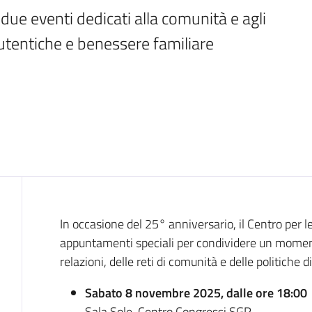
ue eventi dedicati alla comunità e agli 
 autentiche e benessere familiare
Introduzione
In occasione del 25° anniversario, il Centro per 
appuntamenti speciali per condividere un momento
relazioni, delle reti di comunità e delle politiche d
Sabato 8 novembre 2025, dalle ore 18:00
Sala Sole, Centro Congressi SGR