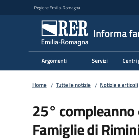
Vai al contenuto
Vai alla navigazione
Vai al footer
Regione Emilia-Romagna
Informa fa
Argomenti
Servizi
Centri 
Home
Tutte le notizie
Notizie e articoli
/
/
Salta al contenuto
25° compleanno d
Famiglie di Rimin