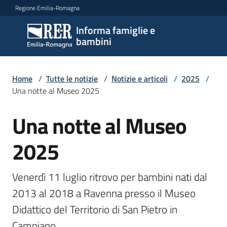
Vai al contenuto
Vai alla navigazione
Vai al footer
Regione Emilia-Romagna
Informa famiglie e
Informa
bambini
famiglie
e
bambini
Home
/
Tutte le notizie
/
Notizie e articoli
/
2025
/
Una notte al Museo 2025
Una notte al Museo
Argomenti
Salta al contenuto
2025
Servizi
Venerdì 11 luglio ritrovo per bambini nati dal 
Centri
2013 al 2018 a Ravenna presso il Museo 
per
Didattico del Territorio di San Pietro in 
le
famiglie
Campiano