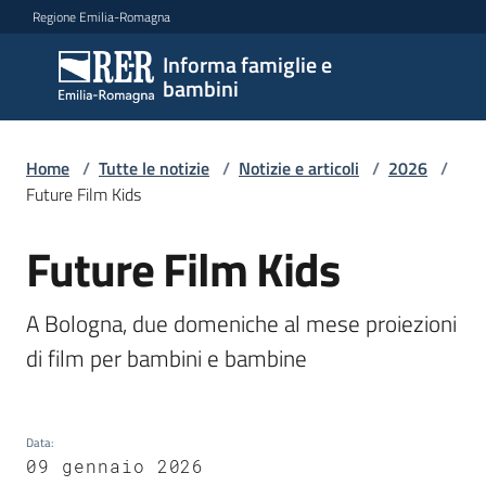
Vai al contenuto
Vai alla navigazione
Vai al footer
Regione Emilia-Romagna
Informa famiglie e
Informa
bambini
famiglie
e
bambini
Home
/
Tutte le notizie
/
Notizie e articoli
/
2026
/
Future Film Kids
Future Film Kids
Argomenti
Salta al contenuto
A Bologna, due domeniche al mese proiezioni 
Servizi
di film per bambini e bambine
Centri
per
Data
:
le
09 gennaio 2026
famiglie