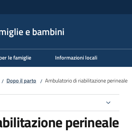
miglie e bambini
per le famiglie
Informazioni locali
Dopo il parto
Ambulatorio di riabilitazione perineale
/
/
abilitazione perineale