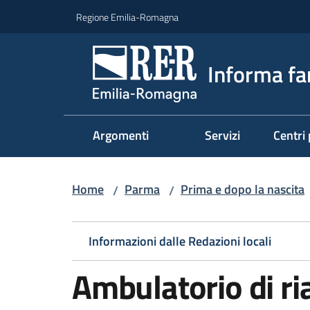
Vai al contenuto
Vai alla navigazione
Vai al footer
Regione Emilia-Romagna
Informa fa
Argomenti
Servizi
Centri 
Home
Parma
Prima e dopo la nascita
/
/
Informazioni dalle Redazioni locali
Ambulatorio di ri