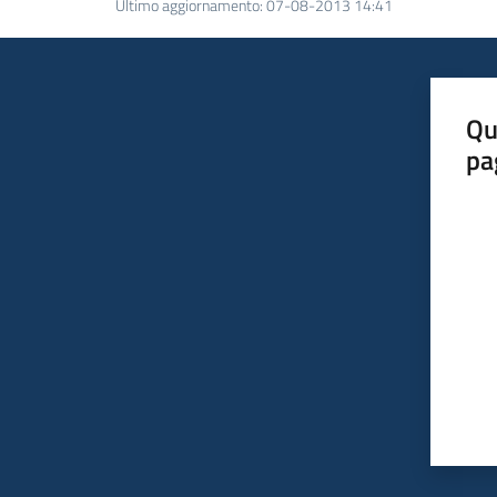
Ultimo aggiornamento
:
07-08-2013 14:41
Qu
pa
Valut