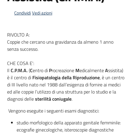
Condividi
Vedi azioni
Informazioni
locali
RIVOLTO A:
Coppie che cercano una gravidanza da almeno 1 anno
senza successo.
CHE COSA E':
Il
C.P.M.A.
(
C
entro di
P
rocreazione
M
edicalmente
A
ssistita)
Newsletter
è il centro di
Fisiopatologia della Riproduzione
, è un centro
di III livello nato nel 1988 dall’esigenza di fornire ai medici
ed alle coppie l’utilizzo di una struttura per lo studio e la
diagnosi delle
sterilità coniugale
.
Vengono eseguite i seguenti esami diagnostici:
studio morfologico della apparato genitale femminile:
ecografie ginecologiche, isteroscopie diagnostiche