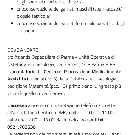
degli spermatozoi tramite biopsia
crioconservazione dei gameti maschili (spermatozoi)/
biopsie testicolari
crioconservazione dei gameti femminili (ovociti) e degli
embrioni
DOVE ANDARE:
c/o Azienda Ospedaliera di Parma - Unità Operativa di
Ostetricia e Ginecologia, via Gramsci, 14 - Parma – PR.
L’
ambulatorio
del
Centro di Procreazione Medicalmente
Assistita
(ambulatorio 5) della Ostetricia e Ginecologia,
padiglione Maternità (pad. 13), primo piano. L’ingresso più
vicino è quello di via Gramsci.
L’accesso
avviene con prenotazione telefonica diretta
all’ambulatorio Centro di PMA, dalle ore 9.00 – 11.00 e
dalle ore 12.00 – 14.00, dal lunedì al venerdì
tel.
0521.702536.
Le pazienti non devono avere un’età superiore ai 43 anni.