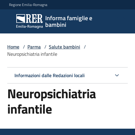
Vai al contenuto
Vai alla navigazione
Vai al footer
Regione Emilia-Romagna
Informa famiglie e
Informa
bambini
famiglie
e
bambini
Home
/
Parma
/
Salute bambini
/
Neuropsichiatria infantile
Argomenti
Informazioni dalle Redazioni locali
Neuropsichiatria
Servizi
infantile
Centri
per
le
famiglie