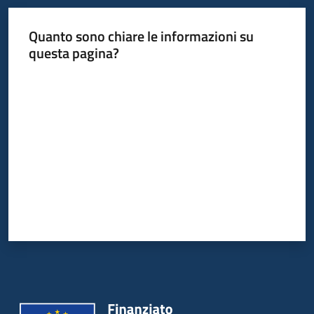
Quanto sono chiare le informazioni su
Informazioni
questa pagina?
locali
Valuta da 1 a 5 stelle
Newsletter