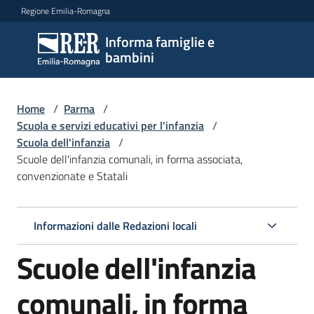
Vai al contenuto
Vai alla navigazione
Vai al footer
Regione Emilia-Romagna
Informa famiglie e
Informa
bambini
famiglie
e
bambini
Home
/
Parma
/
Scuola e servizi educativi per l'infanzia
/
Scuola dell'infanzia
/
Scuole dell'infanzia comunali, in forma associata,
Argomenti
convenzionate e Statali
Servizi
Informazioni dalle Redazioni locali
Scuole dell'infanzia
Centri
per
le
comunali, in forma
famiglie