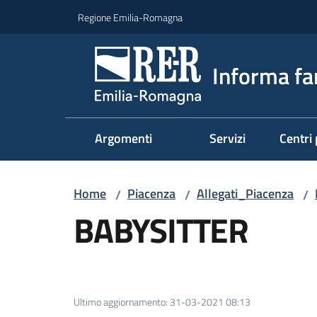
Vai al contenuto
Vai alla navigazione
Vai al footer
Regione Emilia-Romagna
Informa fa
Argomenti
Servizi
Centri 
Home
Piacenza
Allegati_Piacenza
/
/
/
BABYSITTER
Ultimo aggiornamento
:
31-03-2021 08:13