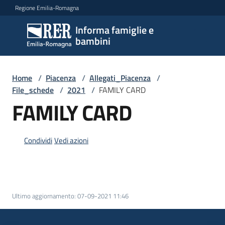
Vai al contenuto
Vai alla navigazione
Vai al footer
Regione Emilia-Romagna
Informa famiglie e
Informa
bambini
famiglie
e
bambini
Home
/
Piacenza
/
Allegati_Piacenza
/
File_schede
/
2021
/
FAMILY CARD
FAMILY CARD
Argomenti
Condividi
Vedi azioni
Servizi
Centri
per
Ultimo aggiornamento
:
07-09-2021 11:46
le
famiglie