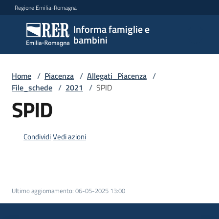
Vai al contenuto
Vai alla navigazione
Vai al footer
Regione Emilia-Romagna
Informa famiglie e
Informa
bambini
famiglie
e
bambini
Home
/
Piacenza
/
Allegati_Piacenza
/
File_schede
/
2021
/
SPID
SPID
Argomenti
Condividi
Vedi azioni
Servizi
Centri
per
Ultimo aggiornamento
:
06-05-2025 13:00
le
famiglie