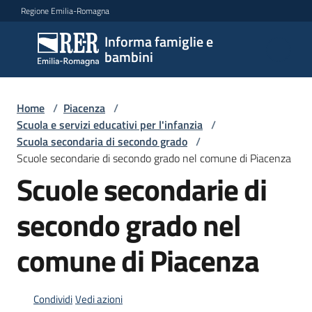
Vai al contenuto
Vai alla navigazione
Vai al footer
Regione Emilia-Romagna
Informa famiglie e
Informa
bambini
famiglie
e
bambini
Home
/
Piacenza
/
Scuola e servizi educativi per l'infanzia
/
Scuola secondaria di secondo grado
/
Scuole secondarie di secondo grado nel comune di Piacenza
Argomenti
Scuole secondarie di
secondo grado nel
Servizi
comune di Piacenza
Centri
per
le
Condividi
Vedi azioni
famiglie