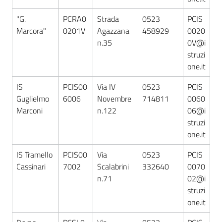
"G.
PCRA0
Strada
0523
PCIS
Marcora"
0201V
Agazzana
458929
0020
n.35
0V@i
struzi
one.it
IS
PCIS00
Via IV
0523
PCIS
Guglielmo
6006
Novembre
714811
0060
Marconi
n.122
06@i
struzi
one.it
IS Tramello
PCIS00
Via
0523
PCIS
Cassinari
7002
Scalabrini
332640
0070
n.71
02@i
struzi
one.it