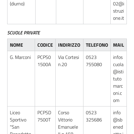
(diurno)
02@i
struzi
one.it
SCUOLE PRIVATE
NOME
CODICE
INDIRIZZO
TELEFONO
MAIL
G. Marconi
PCPS0
Via Cortesi
0523
infos
1500A
n.20
755080
cuola
@isti
tuto
marc
oni.c
om
Liceo
PCPSD
Corso
0523
info
Sportivo
7500T
Vittorio
325686
@sb
"San
Emanuele
ened