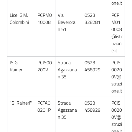
one.it
Licei G.M.
PCPM0
Via
0523
PCP
Colombini
10008
Beverora
328281
M01
n.51
0008
@istr
uzion
e.it
IS G.
PCIS00
Strada
0523
PCIS
Raineri
200V
Agazzana
458929
0020
n.35
0V@i
struzi
one.it
"G. Raineri"
PCTA0
Strada
0523
PCIS
0201P
Agazzana
458929
0020
n.35
0V@i
struzi
one.it