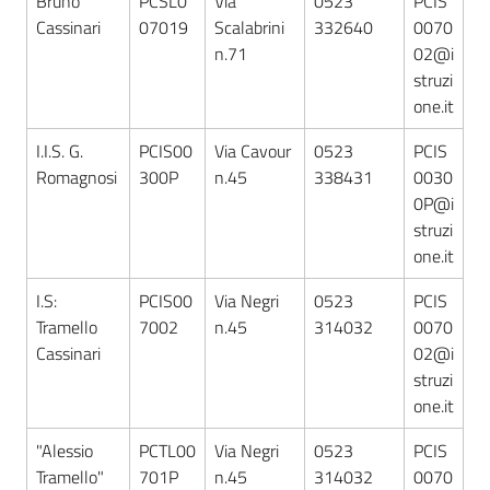
Bruno
PCSL0
Via
0523
PCIS
Cassinari
07019
Scalabrini
332640
0070
n.71
02@i
struzi
one.it
I.I.S. G.
PCIS00
Via Cavour
0523
PCIS
Romagnosi
300P
n.45
338431
0030
0P@i
struzi
one.it
I.S:
PCIS00
Via Negri
0523
PCIS
Tramello
7002
n.45
314032
0070
Cassinari
02@i
struzi
one.it
"Alessio
PCTL00
Via Negri
0523
PCIS
Tramello"
701P
n.45
314032
0070