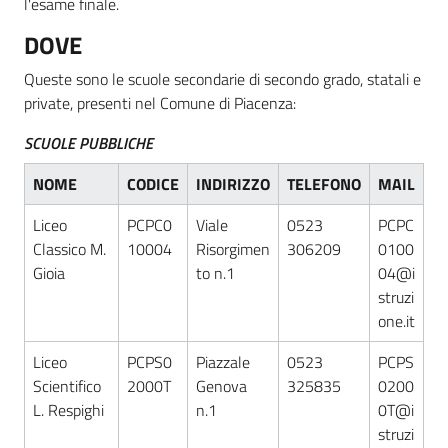
l'esame finale.
DOVE
Queste sono le scuole secondarie di secondo grado, statali e
private, presenti nel Comune di Piacenza:
SCUOLE PUBBLICHE
NOME
CODICE
INDIRIZZO
TELEFONO
MAIL
Liceo
PCPC0
Viale
0523
PCPC
Classico M.
10004
Risorgimen
306209
0100
Gioia
to n.1
04@i
struzi
one.it
Liceo
PCPS0
Piazzale
0523
PCPS
Scientifico
2000T
Genova
325835
0200
L. Respighi
n.1
0T@i
struzi