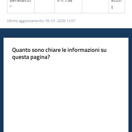
Benedetto
II n.158
etto.i
"
t
Ultimo aggiornamento
:
05-01-2026 12:07
Quanto sono chiare le informazioni su
questa pagina?
Valuta da 1 a 5 stelle