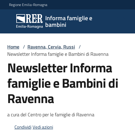
Vai al contenuto
Vai alla navigazione
Vai al footer
Regione Emilia-Romagna
Informa famiglie e
Informa
bambini
famiglie
e
bambini
Home
/
Ravenna, Cervia, Russi
/
Newsletter Informa famiglie e Bambini di Ravenna
Newsletter Informa
Argomenti
famiglie e Bambini di
Ravenna
Servizi
Centri
a cura del Centro per le famiglie di Ravenna
per
le
Condividi
Vedi azioni
famiglie