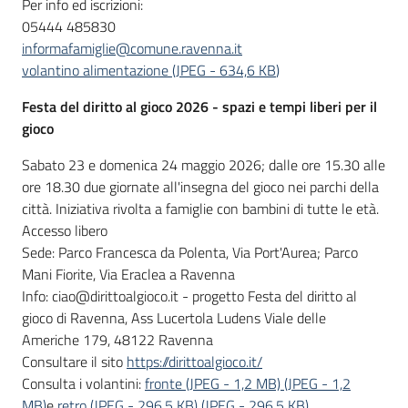
Per info ed iscrizioni:
05444 485830
informafamiglie@comune.ravenna.it
volantino alimentazione
(
JPEG
-
634,6 KB
)
Festa del diritto al gioco 2026 - spazi e tempi liberi per il
gioco
Sabato 23 e domenica 24 maggio 2026; dalle ore 15.30 alle
ore 18.30 due giornate all'insegna del gioco nei parchi della
città. Iniziativa rivolta a famiglie con bambini di tutte le età.
Accesso libero
Sede: Parco Francesca da Polenta, Via Port'Aurea; Parco
Mani Fiorite, Via Eraclea a Ravenna
Info: ciao@dirittoalgioco.it - progetto Festa del diritto al
gioco di Ravenna, Ass Lucertola Ludens Viale delle
Americhe 179, 48122 Ravenna
Consultare il sito
https://dirittoalgioco.it/
Consulta i volantini:
fronte (JPEG - 1,2 MB)
(
JPEG
-
1,2
MB
)
e
retro (JPEG - 296,5 KB)
(
JPEG
-
296,5 KB
)
.