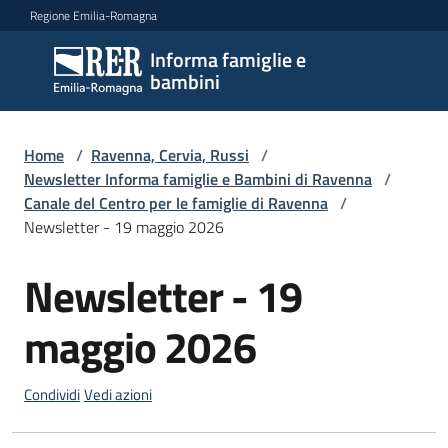
Vai al contenuto
Vai alla navigazione
Vai al footer
Regione Emilia-Romagna
Informa famiglie e
Informa
bambini
famiglie
e
bambini
Home
/
Ravenna, Cervia, Russi
/
Newsletter Informa famiglie e Bambini di Ravenna
/
Canale del Centro per le famiglie di Ravenna
/
Newsletter - 19 maggio 2026
Argomenti
Newsletter - 19
Salta al contenuto
Servizi
maggio 2026
Centri
per
Condividi
Vedi azioni
le
famiglie