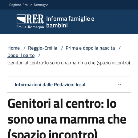
Vai al contenuto
Vai alla navigazione
Vai al footer
Regione Emilia-Romagna
Informa famiglie e
Informa
bambini
famiglie
e
bambini
Home
/
Reggio-Emilia
/
Prima e dopo la nascita
/
Dopo il parto
/
Genitori al centro: Io sono una mamma che (spazio incontro)
Argomenti
Informazioni dalle Redazioni locali
Servizi
Genitori al centro: Io
Centri
sono una mamma che
per
le
(spazio incontro)
famiglie