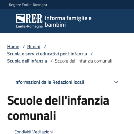
Vai al contenuto
Vai alla navigazione
Vai al footer
Regione Emilia-Romagna
Informa famiglie e
Informa
bambini
famiglie
e
bambini
Home
/
Rimini
/
Scuola e servizi educativi per l'infanzia
/
Scuola dell'infanzia
/
Scuole dell'infanzia comunali
Argomenti
Informazioni dalle Redazioni locali
Servizi
Scuole dell'infanzia
Centri
comunali
per
le
famiglie
Condividi
Vedi azioni