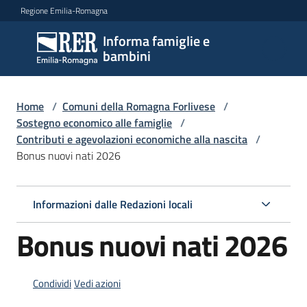
Vai al contenuto
Vai alla navigazione
Vai al footer
Regione Emilia-Romagna
Informa famiglie e
Informa
bambini
famiglie
e
bambini
Home
/
Comuni della Romagna Forlivese
/
Sostegno economico alle famiglie
/
Contributi e agevolazioni economiche alla nascita
/
Bonus nuovi nati 2026
Argomenti
Informazioni dalle Redazioni locali
Servizi
Bonus nuovi nati 2026
Centri
per
le
Condividi
Vedi azioni
famiglie