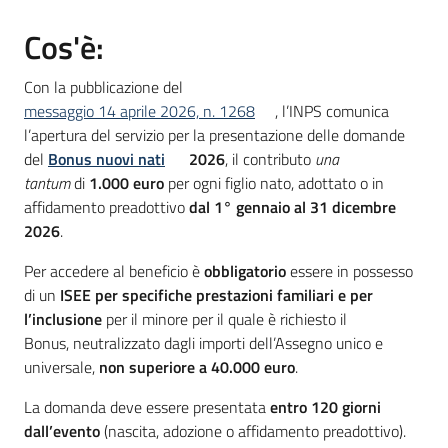
Cos'è:
Informazioni
Con la pubblicazione del
locali
messaggio 14 aprile 2026, n. 1268
, l’INPS comunica
l’apertura del servizio per la presentazione delle domande
del
Bonus nuovi nati
2026
, il contributo
una
tantum
di
1.000 euro
per ogni figlio nato, adottato o in
affidamento preadottivo
dal 1° gennaio al 31 dicembre
2026
.
Newsletter
Per accedere al beneficio è
obbligatorio
essere in possesso
di un
ISEE per specifiche prestazioni familiari e per
l’inclusione
per il minore per il quale è richiesto il
Bonus,
neutralizzato dagli importi dell’Assegno unico e
universale,
non superiore a 40.000 euro
.
La domanda deve essere presentata
entro 120 giorni
dall’evento
(nascita, adozione o affidamento preadottivo).