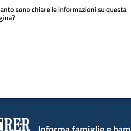
anto sono chiare le informazioni su questa
gina?
a da 1 a 5 stelle
Informa famiglie e bam