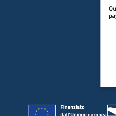
Qu
pa
Valut