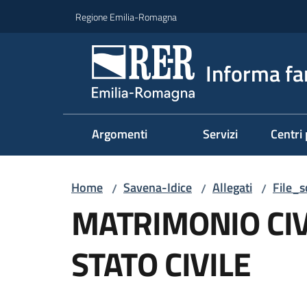
Vai al contenuto
Vai alla navigazione
Vai al footer
Regione Emilia-Romagna
Informa fa
Argomenti
Servizi
Centri 
Home
Savena-Idice
Allegati
File_
/
/
/
MATRIMONIO CIVI
STATO CIVILE