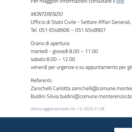
Per maggiori informazioni consultare il
link
MONTERENZIO
Ufficio di Stato Civile - Settore Affari Genera
Tel. 051 6548906 – 051 6548907
Orario di apertura:
martedì - giovedì 8.00 – 11.00
sabato 8.00 – 12.00
venerdì per urgenze o su appuntamento per gli
Referenti:
Zanichelli Carlotta zanichelli@comune.monter
Buldini Silvia buldini@comune.monterenzio.bo
Ultimo aggiornamento
:
04-12-2020 21:28